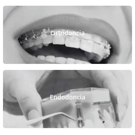
VER MÁS
Ortodoncia
mejorar la sonrisa y la mordida.
Corrige malposiciones dentales y mandibulares para
VER MÁS
Endodoncia
dientes afectados por caries profundas o trauma.
Tratamos los conductos radiculares para salvar los