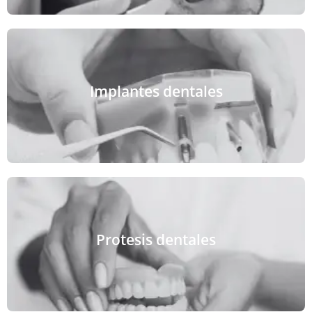
VER MÁS
Implantes dentales
diente natural.
implantes que realizan la función y estética del
Sustituimos las piezas dentales perdidas con
VER MÁS
Protesis dentales
funcionalidad y estética de la dentadura completa.
Creamos prótesis personalizadas para restaurar la