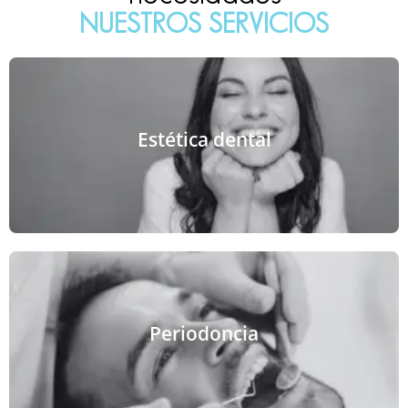
NUESTROS SERVICIOS
VER MÁS
Estética dental
avanzadas de blanqueamiento, o carillas.
Mejoramos tu sonrisa mediante las técnicas más
VER MÁS
Periodoncia
bucal.
prevenir la pérdida de dientes y mantener la salud
Tratamos las enfermedades de la encía para